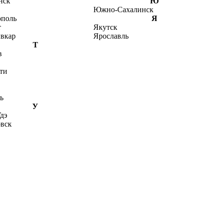
нск
Ю
Южно-Сахалинск
ополь
Я
т
Якутск
вкар
Ярославль
Т
в
ти
ь
У
дэ
овск