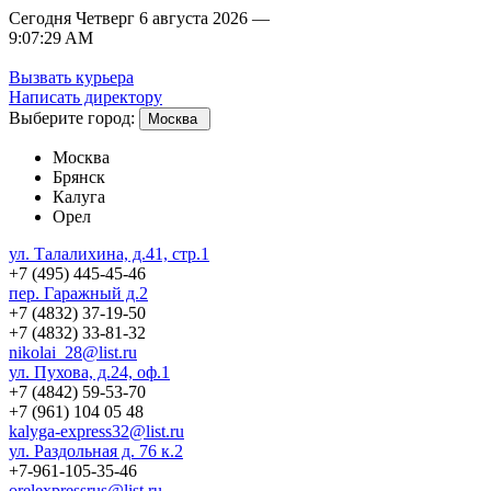
Сегодня
Четверг 6 августа 2026 —
9:07:29 AM
Вызвать курьера
Написать директору
Выберите город:
Москва
Москва
Брянск
Калуга
Орел
ул. Талалихина, д.41, стр.1
+7 (495) 445-45-46
пер. Гаражный д.2
+7 (4832) 37-19-50
+7 (4832) 33-81-32
nikolai_28@list.ru
ул. Пухова, д.24, оф.1
+7 (4842) 59-53-70
+7 (961) 104 05 48
kalyga-express32@list.ru
ул. Раздольная д. 76 к.2
+7-961-105-35-46
orelexpressrus@list.ru