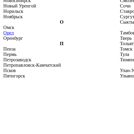
Новосибирск
Смоле
Новый Уренгой
Сочи
Норильск
Ставр
Ноябрьск
Сургу
О
Сыкты
Омск
Орел
Тамбо
Оренбург
Тверь
П
Тольят
Пенза
Томск
Пермь
Тула
Петрозаводск
Тюмен
Петропавловск-Камчатский
Псков
Улан-У
Пятигорск
Ульян