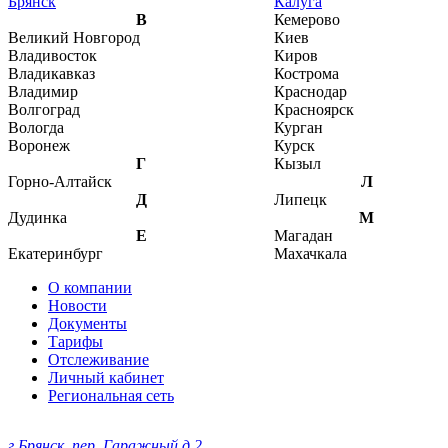
Брянск
Калуга
В
Кемерово
Великий Новгород
Киев
Владивосток
Киров
Владикавказ
Кострома
Владимир
Краснодар
Волгоград
Красноярск
Вологда
Курган
Воронеж
Курск
Г
Кызыл
Горно-Алтайск
Л
Д
Липецк
Дудинка
М
Е
Магадан
Екатеринбург
Махачкала
О компании
Новости
Документы
Тарифы
Отслеживание
Личный кабинет
Региональная сеть
г.Брянск, пер. Гаражный д.2