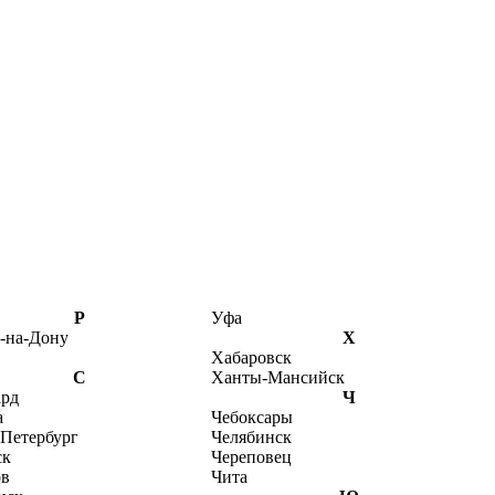
Р
Уфа
-на-Дону
Х
Хабаровск
С
Ханты-Мансийск
ард
Ч
а
Чебоксары
-Петербург
Челябинск
ск
Череповец
ов
Чита